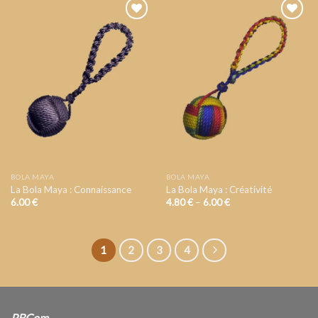
AJOUTER
AJOUTER
A VOTRE
A VOTRE
LISTE DE
LISTE DE
SOUHAIT
SOUHAIT
BOLA MAYA
BOLA MAYA
La Bola Maya : Connaissance
La Bola Maya : Créativité
6.00
€
4.80
€
–
6.00
€
1
2
3
4
PBCom