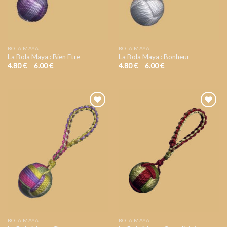
BOLA MAYA
BOLA MAYA
La Bola Maya : Bien Etre
La Bola Maya : Bonheur
4.80
€
–
6.00
€
4.80
€
–
6.00
€
AJOUTER
AJOUTER
A VOTRE
A VOTRE
LISTE DE
LISTE DE
SOUHAIT
SOUHAIT
BOLA MAYA
BOLA MAYA