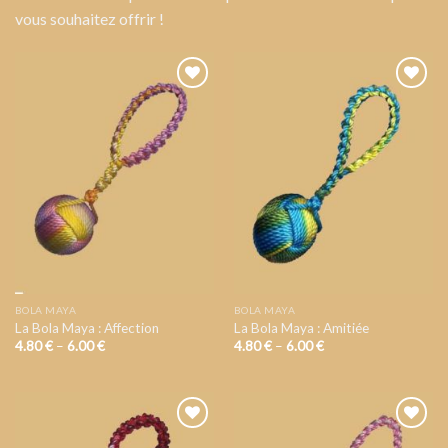
vous souhaitez offrir !
AJOUTER
AJOUTER
A VOTRE
A VOTRE
LISTE DE
LISTE DE
SOUHAIT
SOUHAIT
BOLA MAYA
BOLA MAYA
La Bola Maya : Affection
La Bola Maya : Amitiée
4.80
€
–
6.00
€
4.80
€
–
6.00
€