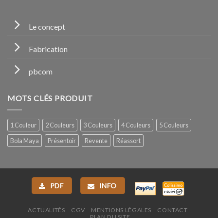
Le concept
Fabrication
pbcom
MOTS CLÉS PRODUIT
1 Couleur
2 Couleurs
3 Couleurs
4 Couleurs
5 Couleurs
Bola Maya
Présentoir
Revente
Réassort
PDF
INFO
ACTUALITÉS
CGV
MENTIONS LÉGALES
CONTACT
PLAN DU SITE