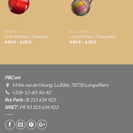
BOLA MAYA
BOLA MAYA
La Bola Maya : Tolerance
La Bola Maya : Tranquilité
4.80
€
–
6.00
€
4.80
€
–
6.00
€
PBCom
14 bis rue de l'étang, La Bâte, 78730 Longvilliers
+336-12-60-56-42
Rcs Paris :
B 315 634 923
SIRET :
FR 93 315 634 923