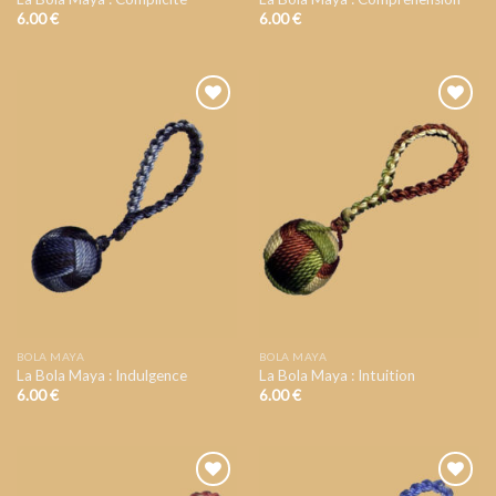
6.00
€
6.00
€
AJOUTER
AJOUTER
A VOTRE
A VOTRE
LISTE DE
LISTE DE
SOUHAIT
SOUHAIT
BOLA MAYA
BOLA MAYA
La Bola Maya : Indulgence
La Bola Maya : Intuition
6.00
€
6.00
€