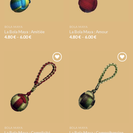
BOLA MAYA
BOLA MAYA
La Bola Maya : Amitiée
La Bola Maya : Amour
4.80
€
–
6.00
€
4.80
€
–
6.00
€
AJOUTER
AJOUTER
A VOTRE
A VOTRE
LISTE DE
LISTE DE
SOUHAIT
SOUHAIT
BOLA MAYA
BOLA MAYA
La Bola Maya : Complicité
La Bola Maya : Compréhension