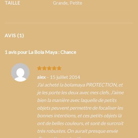
TAILLE
Grande
,
Petite
AVIS (1)
1 avis pour
La Bola Maya : Chance
Note
5
sur
alex
–
15 juillet 2014
5
J’ai acheté la bolamaya PROTECTION, et
je les porte les deux avec mes clefs. J’aime
bien la manière avec laquelle de petits
objets peuvent permettre de focaliser les
bonnes intentions, et ces petits objets là
ont de belles couleurs, et sont de surcroit
très robustes. On aurait presque envie