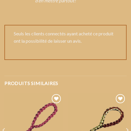
d’en mettre partout!
Seuls les clients connectés ayant acheté ce produit
ont la possibilité de laisser un avis.
PRODUITS SIMILAIRES
AJOUTER
AJOUTER
A VOTRE
A VOTRE
LISTE DE
LISTE DE