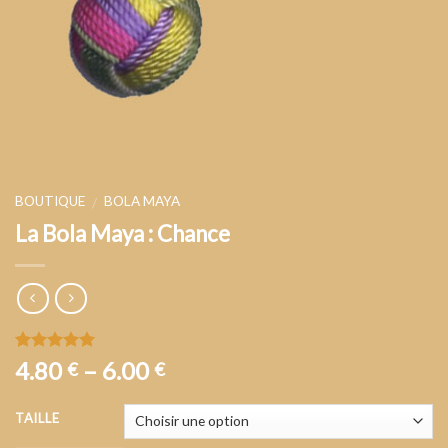
BOUTIQUE
BOLA MAYA
/
La Bola Maya : Chance
Noté
1
5.00
4.80
–
6.00
€
€
sur 5 basé
sur
notation
client
TAILLE