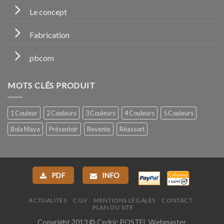
Le concept
Fabrication
pbcom
MOTS CLÉS PRODUIT
1 Couleur
2 Couleurs
3 Couleurs
4 Couleurs
5 Couleurs
Bola Maya
Présentoir
Revente
Réassort
PDF
INFO
ACTUALITÉS
CGV
MENTIONS LÉGALES
CONTACT
PLAN DU SITE
Copyright 2013 ©
Cedric POSTEL Webmaster