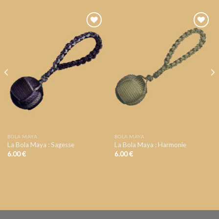
AJOUTER
AJOUTER
A VOTRE
A VOTRE
LISTE DE
LISTE DE
SOUHAIT
SOUHAIT
BOLA MAYA
BOLA MAYA
La Bola Maya : Sagesse
La Bola Maya : Harmonie
6.00
€
6.00
€