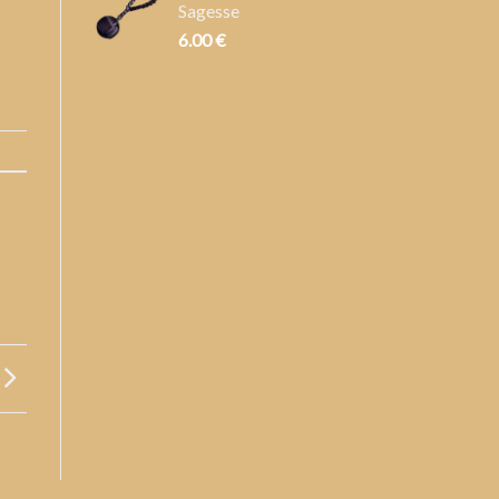
Sagesse
6.00
€