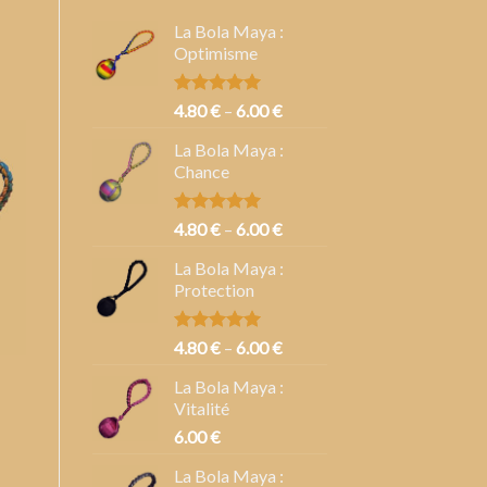
La Bola Maya :
Optimisme
Note
5.00
4.80
€
–
6.00
€
sur 5
La Bola Maya :
Chance
Note
5.00
4.80
€
–
6.00
€
sur 5
La Bola Maya :
Protection
Note
5.00
4.80
€
–
6.00
€
sur 5
La Bola Maya :
Vitalité
6.00
€
La Bola Maya :