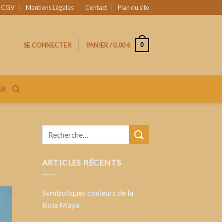
CGV
Mentions Légales
Contact
Plan du site
0
SE CONNECTER
PANIER /
0.00
€
ER
ARTICLES RÉCENTS
Symboliques couleurs de la
Bola Maya