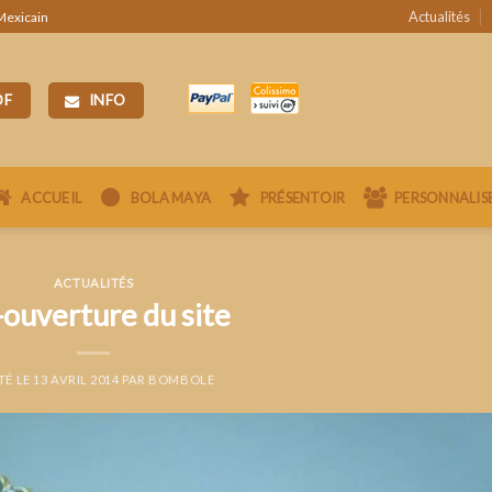
Actualités
 Mexicain
DF
INFO
ACCUEIL
BOLA MAYA
PRÉSENTOIR
PERSONNALIS
ACTUALITÉS
ouverture du site
TÉ LE
13 AVRIL 2014
PAR
BOMBOLE